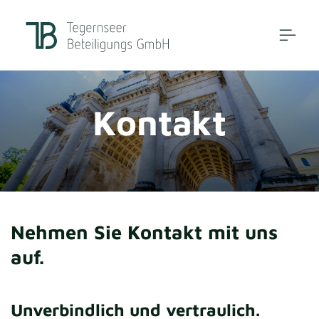
Kontakt
Nehmen Sie Kontakt mit uns
auf.
Unverbindlich und vertraulich.